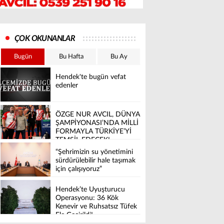
ÇOK OKUNANLAR
Bugün
Bu Hafta
Bu Ay
Hendek'te bugün vefat
edenler
ÖZGE NUR AVCIL, DÜNYA
ŞAMPİYONASI’NDA MİLLİ
FORMAYLA TÜRKİYE’Yİ
TEMSİL EDECEK!
“Şehrimizin su yönetimini
sürdürülebilir hale taşımak
için çalışıyoruz”
Hendek’te Uyuşturucu
Operasyonu: 36 Kök
Kenevir ve Ruhsatsız Tüfek
Ele Geçirildi!