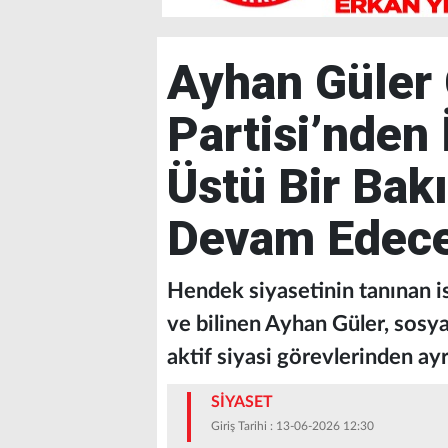
Ayhan Güler
Partisi’nden İ
Üstü Bir Bak
Devam Edec
Hendek siyasetinin tanınan is
ve bilinen Ayhan Güler, sosy
aktif siyasi görevlerinden ayr
SİYASET
Giriş Tarihi : 13-06-2026 12:30