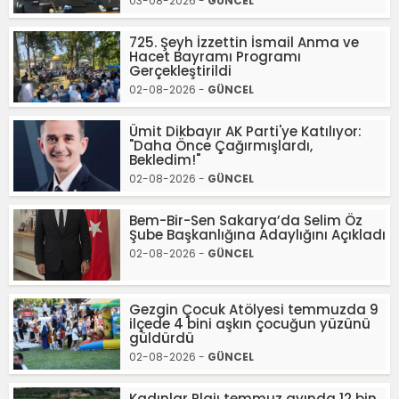
03-08-2026 -
GÜNCEL
725. Şeyh İzzettin İsmail Anma ve
Hacet Bayramı Programı
Gerçekleştirildi
02-08-2026 -
GÜNCEL
Ümit Dikbayır AK Parti'ye Katılıyor:
"Daha Önce Çağırmışlardı,
Bekledim!"
02-08-2026 -
GÜNCEL
Bem-Bir-Sen Sakarya’da Selim Öz
Şube Başkanlığına Adaylığını Açıkladı
02-08-2026 -
GÜNCEL
Gezgin Çocuk Atölyesi temmuzda 9
ilçede 4 bini aşkın çocuğun yüzünü
güldürdü
02-08-2026 -
GÜNCEL
Kadınlar Plajı temmuz ayında 12 bin