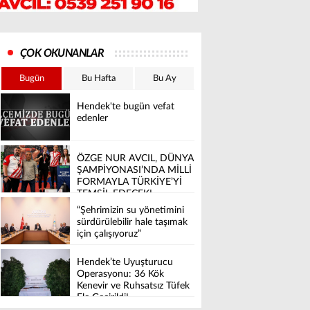
ÇOK OKUNANLAR
Bugün
Bu Hafta
Bu Ay
Hendek'te bugün vefat
edenler
ÖZGE NUR AVCIL, DÜNYA
ŞAMPİYONASI’NDA MİLLİ
FORMAYLA TÜRKİYE’Yİ
TEMSİL EDECEK!
“Şehrimizin su yönetimini
sürdürülebilir hale taşımak
için çalışıyoruz”
Hendek’te Uyuşturucu
Operasyonu: 36 Kök
Kenevir ve Ruhsatsız Tüfek
Ele Geçirildi!