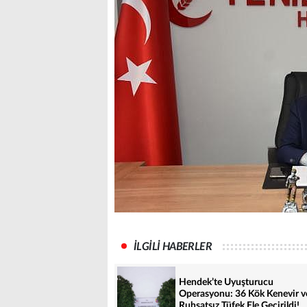
İLGİLİ HABERLER
Hendek’te Uyuşturucu
Operasyonu: 36 Kök Kenevir v
Ruhsatsız Tüfek Ele Geçirildi!