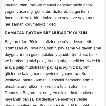
kaynağı olan, milli ve manevi değerlerimizin daha
yoğun yaşandığı günlerdir. Bizler de bu günlerin
önemini bilerek, birbirimize olan sevgi ve saygımızı
her zaman korumalıyız.” dedi.
RAMAZAN BAYRAMIMIZ MÜBAREK OLSUN
Başkan İrfan Püsküllü sözlerine şöyle devam etti:
“Ramazan ayı boyunca sabır, paylaşma ve dayanışma
duygularını en güzel şekilde yaşadık. Şimdi ise birlik
ve beraberliğimizi pekiştireceğimiz, sevdiklerimizle bir
araya gelip mutlulukları paylaşacağımız bayram
günlerine kavuşmanın sevincini yaşıyoruz. Bu
vesileyle, başta kıymetli Hendekli hemşehrilerimiz
olmak üzere, ülkemizin ve tüm İslam aleminin
Ramazan Bayramı’nı en içten dileklerimle kutluyor,
bayramın barışa, kardeşliğe ve esenliğe vesile
olmasını diliyorum. Sevdiklerinizle birlikte sağlık ve