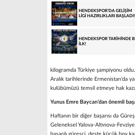
HENDEKSPOR’DA GELİŞİM
LİGİ HAZIRLIKLARI BAŞLADI!
HENDEKSPOR TARİHİNDE B
İLK!
kilogramda Türkiye şampiyonu oldu. 
Aralık tarihlerinde Ermenistan’da y
kulübümüzü temsil etmeye hak kaza
Yunus Emre Baycan’dan önemli baş
Haftanın bir diğer başarısı da Gür
Geleneksel Yalova-Altınova-Fevziye
başarılı güreşçi, deste küçük boy k