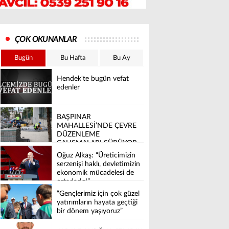
ÇOK OKUNANLAR
Bugün
Bu Hafta
Bu Ay
Hendek'te bugün vefat
edenler
BAŞPINAR
MAHALLESİ’NDE ÇEVRE
DÜZENLEME
ÇALIŞMALARI SÜRÜYOR
Oğuz Alkaş: “Üreticimizin
serzenişi haklı, devletimizin
ekonomik mücadelesi de
ortadadır!”
“Gençlerimiz için çok güzel
yatırımların hayata geçtiği
bir dönem yaşıyoruz”