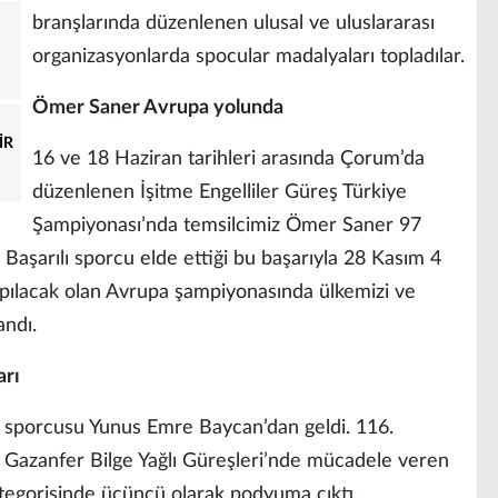
branşlarında düzenlenen ulusal ve uluslararası
organizasyonlarda spocular madalyaları topladılar.
Ömer Saner Avrupa yolunda
İR
16 ve 18 Haziran tarihleri arasında Çorum’da
düzenlenen İşitme Engelliler Güreş Türkiye
Şampiyonası’nda temsilcimiz Ömer Saner 97
Başarılı sporcu elde ettiği bu başarıyla 28 Kasım 4
apılacak olan Avrupa şampiyonasında ülkemizi ve
ndı.
arı
eş sporcusu Yunus Emre Baycan’dan geldi. 116.
 Gazanfer Bilge Yağlı Güreşleri’nde mücadele veren
ategorisinde üçüncü olarak podyuma çıktı.