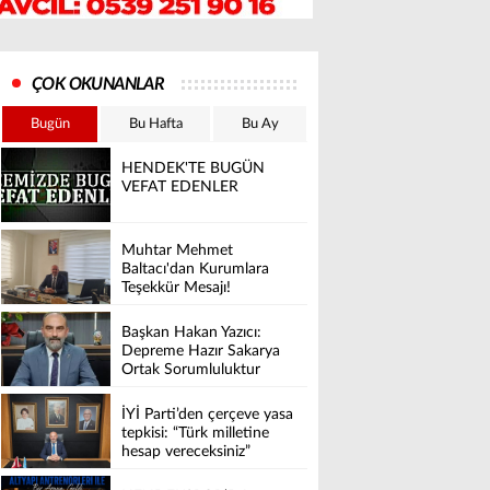
ÇOK OKUNANLAR
Bugün
Bu Hafta
Bu Ay
HENDEK'TE BUGÜN
VEFAT EDENLER
Muhtar Mehmet
Baltacı'dan Kurumlara
Teşekkür Mesajı!
Başkan Hakan Yazıcı:
Depreme Hazır Sakarya
Ortak Sorumluluktur
İYİ Parti’den çerçeve yasa
tepkisi: “Türk milletine
hesap vereceksiniz”