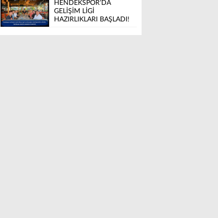
HENDEKSPOR’DA
GELİŞİM LİGİ
HAZIRLIKLARI BAŞLADI!