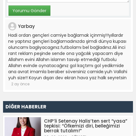
Yarbay
Hadi ordan gençleri camiye bağlamak içinmiş!!!yıllardır
ne yaptınız gençleri bağlamadınızda şimdi dünya kupası
oluncamı baglıyacagınız.futbolamı bel bağladınız.Ali inci
rant reklam peşinde sende ona yağcılık yapacam diye
Allahım evini Allahın islamın tasvip etmediği futbolu
Allahın evinde oynatacağınız gol kaçtımı gol yedikmide
ana avrat imamla beraber söversiniz camide.yuh Vallahi
yuh size!! Koyun dışarı dev ekran hava yaz halk seyretsin
2 ay önce
DİĞER HABERLER
CHP’li Setenay Halis’ten sert “yasa”
tepkisi: “Öfkemizi diri, belleğimizi
berrak tutalım!”