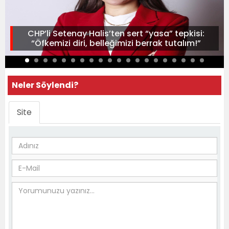
CHP’li Setenay Halis’ten sert “yasa” tepkisi:
“Öfkemizi diri, belleğimizi berrak tutalım!”
Neler Söylendi?
Site