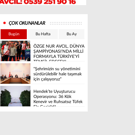
ÇOK OKUNANLAR
Bugün
Bu Hafta
Bu Ay
ÖZGE NUR AVCIL, DÜNYA
ŞAMPİYONASI’NDA MİLLİ
FORMAYLA TÜRKİYE’Yİ
TEMSİL EDECEK!
“Şehrimizin su yönetimini
sürdürülebilir hale taşımak
için çalışıyoruz”
Hendek’te Uyuşturucu
Operasyonu: 36 Kök
Kenevir ve Ruhsatsız Tüfek
Ele Geçirildi!