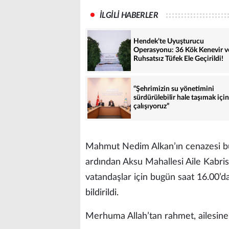
İLGİLİ HABERLER
Hendek’te Uyuşturucu
Operasyonu: 36 Kök Kenevir v
Ruhsatsız Tüfek Ele Geçirildi!
“Şehrimizin su yönetimini
sürdürülebilir hale taşımak için
çalışıyoruz”
Mahmut Nedim Alkan’ın cenazesi bug
ardından Aksu Mahallesi Aile Kabris
vatandaşlar için bugün saat 16.00’
bildirildi.
Merhuma Allah’tan rahmet, ailesine v