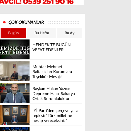
ÇOK OKUNANLAR
Bugün
Bu Hafta
Bu Ay
HENDEK'TE BUGÜN
VEFAT EDENLER
Muhtar Mehmet
Baltacı'dan Kurumlara
Teşekkür Mesajı!
Başkan Hakan Yazıcı:
Depreme Hazır Sakarya
Ortak Sorumluluktur
İYİ Parti’den çerçeve yasa
tepkisi: “Türk milletine
hesap vereceksiniz”