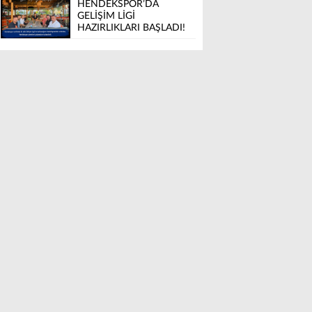
HENDEKSPOR’DA
GELİŞİM LİGİ
HAZIRLIKLARI BAŞLADI!