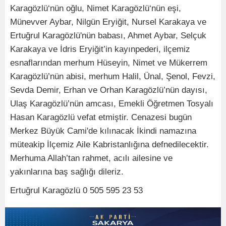
Karagözlü‘nün oğlu, Nimet Karagözlü‘nün eşi,
Münevver Aybar, Nilgün Eryiğit, Nursel Karakaya ve
Ertuğrul Karagözlü'nün babası, Ahmet Aybar, Selçuk
Karakaya ve İdris Eryiğit’in kayınpederi, ilçemiz
esnaflarından merhum Hüseyin, Nimet ve Mükerrem
Karagözlü’nün abisi, merhum Halil, Ünal, Şenol, Fevzi,
Sevda Demir, Erhan ve Orhan Karagözlü’nün dayısı,
Ulaş Karagözlü’nün amcası, Emekli Öğretmen Tosyalı
Hasan Karagözlü vefat etmiştir. Cenazesi bugün
Merkez Büyük Cami'de kılınacak İkindi namazına
müteakip İlçemiz Aile Kabristanlığına defnedilecektir.
Merhuma Allah’tan rahmet, acılı ailesine ve
yakınlarına baş sağlığı dileriz.
Ertuğrul Karagözlü 0 505 595 23 53