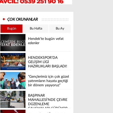
ÇOK OKUNANLAR
Bugün
Bu Hafta
Bu Ay
Hendek'te bugün vefat
edenler
HENDEKSPOR’DA
GELİŞİM LİGİ
HAZIRLIKLARI BAŞLADI!
“Gençlerimiz için çok güzel
yatırımların hayata geçtiği
bir dönem yaşıyoruz”
BAŞPINAR
MAHALLESİ’NDE ÇEVRE
DÜZENLEME
ÇALIŞMALARI SÜRÜYOR