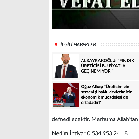
İLGİLİ HABERLER
ALBAYRAKOĞLU: "FINDIK
ÜRETİCİSİ BU FİYATLA
GEÇİNEMİYOR!"
Oğuz Alkaş: “Üreticimizin
serzenişi haklı, devletimizin
ekonomik mücadelesi de
ortadadır!”
defnedilecektir. Merhuma Allah’tan ra
Nedim İhtiyar 0 534 953 24 18