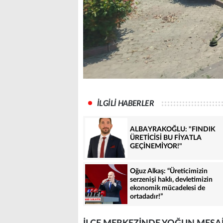
İLGİLİ HABERLER
ALBAYRAKOĞLU: "FINDIK
ÜRETİCİSİ BU FİYATLA
GEÇİNEMİYOR!"
Oğuz Alkaş: “Üreticimizin
serzenişi haklı, devletimizin
ekonomik mücadelesi de
ortadadır!”