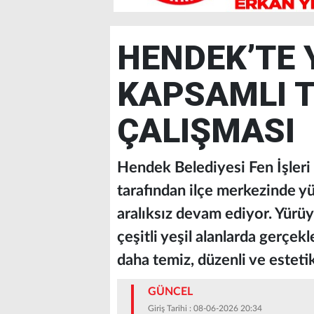
HENDEK’TE 
KAPSAMLI T
ÇALIŞMASI
Hendek Belediyesi Fen İşleri
tarafından ilçe merkezinde yü
aralıksız devam ediyor. Yürüyü
çeşitli yeşil alanlarda gerçekl
daha temiz, düzenli ve estet
GÜNCEL
Giriş Tarihi : 08-06-2026 20:34