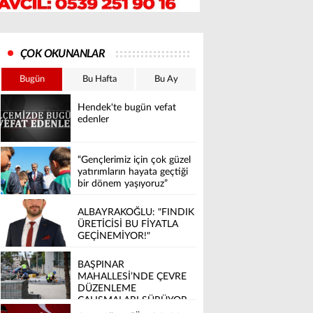
ÇOK OKUNANLAR
Bugün
Bu Hafta
Bu Ay
Hendek'te bugün vefat
edenler
“Gençlerimiz için çok güzel
yatırımların hayata geçtiği
bir dönem yaşıyoruz”
ALBAYRAKOĞLU: "FINDIK
ÜRETİCİSİ BU FİYATLA
GEÇİNEMİYOR!"
BAŞPINAR
MAHALLESİ’NDE ÇEVRE
DÜZENLEME
ÇALIŞMALARI SÜRÜYOR