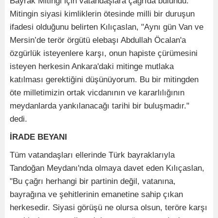
Bayrak Mitingi için vatandaşlara çağrıda bulundu.
Mitingin siyasi kimliklerin ötesinde milli bir duruşun
ifadesi olduğunu belirten Kılıçaslan, "Aynı gün Van ve
Mersin’de terör örgütü elebaşı Abdullah Öcalan'a
özgürlük isteyenlere karşı, onun hapiste çürümesini
isteyen herkesin Ankara'daki mitinge mutlaka
katılması gerektiğini düşünüyorum. Bu bir mitingden
öte milletimizin ortak vicdanının ve kararlılığının
meydanlarda yankılanacağı tarihi bir buluşmadır."
dedi.
İRADE BEYANI
Tüm vatandaşları ellerinde Türk bayraklarıyla
Tandoğan Meydanı'nda olmaya davet eden Kılıçaslan,
"Bu çağrı herhangi bir partinin değil, vatanına,
bayrağına ve şehitlerinin emanetine sahip çıkan
herkesedir. Siyasi görüşü ne olursa olsun, teröre karşı