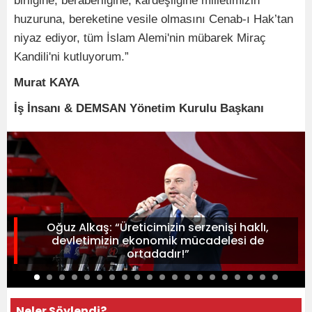
birliğine, beraberliğine, kardeşliğine milletimizin
huzuruna, bereketine vesile olmasını Cenab-ı Hak’tan
niyaz ediyor, tüm İslam Alemi'nin mübarek Miraç
Kandili'ni kutluyorum.”
Murat KAYA
İş İnsanı & DEMSAN Yönetim Kurulu Başkanı
Oğuz Alkaş: “Üreticimizin serzenişi haklı,
devletimizin ekonomik mücadelesi de
ortadadır!”
Neler Söylendi?