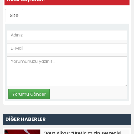
Site
DİĞER HABERLER
Oğuz Alkaş: “Üreticimizin serzenişi