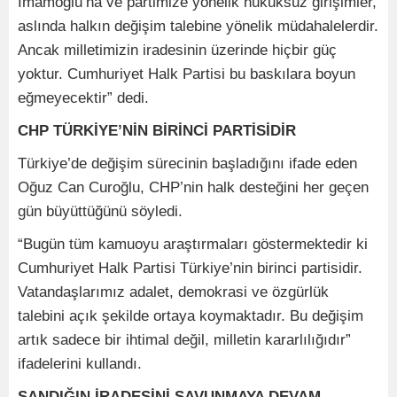
İmamoğlu’na ve partimize yönelik hukuksuz girişimler,
aslında halkın değişim talebine yönelik müdahalelerdir.
Ancak milletimizin iradesinin üzerinde hiçbir güç
yoktur. Cumhuriyet Halk Partisi bu baskılara boyun
eğmeyecektir” dedi.
CHP TÜRKİYE’NİN BİRİNCİ PARTİSİDİR
Türkiye’de değişim sürecinin başladığını ifade eden
Oğuz Can Curoğlu, CHP’nin halk desteğini her geçen
gün büyüttüğünü söyledi.
“Bugün tüm kamuoyu araştırmaları göstermektedir ki
Cumhuriyet Halk Partisi Türkiye’nin birinci partisidir.
Vatandaşlarımız adalet, demokrasi ve özgürlük
talebini açık şekilde ortaya koymaktadır. Bu değişim
artık sadece bir ihtimal değil, milletin kararlılığıdır”
ifadelerini kullandı.
SANDIĞIN İRADESİNİ SAVUNMAYA DEVAM