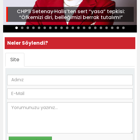
CHP’li Setenay Halis’ten sert “yasa” tepkisi:
“Öfkemizi diri, belleğimizi berrak tutalım!”
Neler Söylendi?
Site