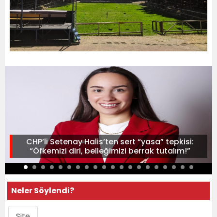
CHP’li Setenay Halis’ten sert “yasa” tepkisi:
“Öfkemizi diri, belleğimizi berrak tutalım!”
Neler Söylendi?
Site