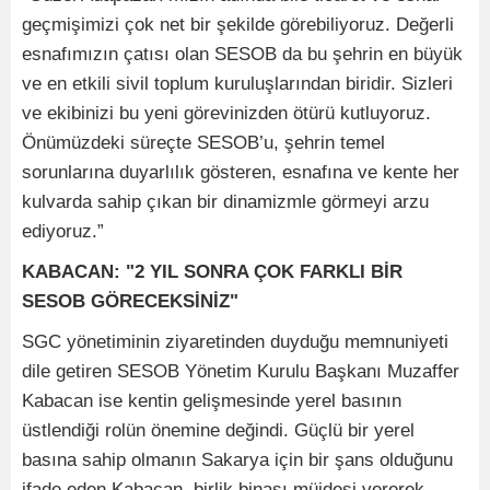
geçmişimizi çok net bir şekilde görebiliyoruz. Değerli
esnafımızın çatısı olan SESOB da bu şehrin en büyük
ve en etkili sivil toplum kuruluşlarından biridir. Sizleri
ve ekibinizi bu yeni görevinizden ötürü kutluyoruz.
Önümüzdeki süreçte SESOB’u, şehrin temel
sorunlarına duyarlılık gösteren, esnafına ve kente her
kulvarda sahip çıkan bir dinamizmle görmeyi arzu
ediyoruz.”
KABACAN: "2 YIL SONRA ÇOK FARKLI BİR
SESOB GÖRECEKSİNİZ"
SGC yönetiminin ziyaretinden duyduğu memnuniyeti
dile getiren SESOB Yönetim Kurulu Başkanı Muzaffer
Kabacan ise kentin gelişmesinde yerel basının
üstlendiği rolün önemine değindi. Güçlü bir yerel
basına sahip olmanın Sakarya için bir şans olduğunu
ifade eden Kabacan, birlik binası müjdesi vererek