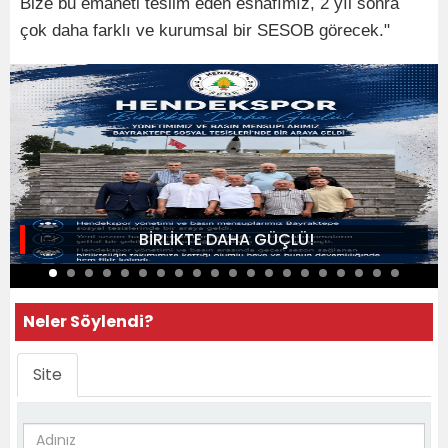
Bize bu emaneti teslim eden esnafımız, 2 yıl sonra
çok daha farklı ve kurumsal bir SESOB görecek."
BİRLİKTE DAHA GÜÇLÜ!
Neler Söylendi?
Site