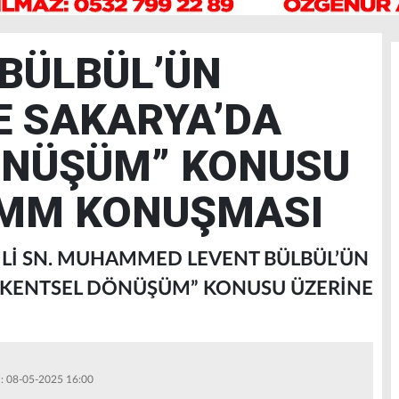
 BÜLBÜL’ÜN
E SAKARYA’DA
ÖNÜŞÜM” KONUSU
BMM KONUŞMASI
İLİ SN. MUHAMMED LEVENT BÜLBÜL’ÜN
A KENTSEL DÖNÜŞÜM” KONUSU ÜZERİNE
 : 08-05-2025 16:00