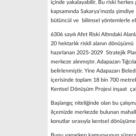
içinde yakalayabilir. Bu riski herke
kapsamında Sakarya’mızda şimdiye k
bütüncül ve bilimsel yöntemlerle el
6306 sayılı Afet Riski Altındaki A
20 hektarlık riskli alanın dönüşüm
hazırlanan 2025-2029 Stratejik Plan
merkeze alınmıştır. Adapazarı Tığcıl
belirlenmiştir. Yine Adapazarı Beled
içerisinde toplam 18 bin 700 metre
Kentsel Dönüşüm Projesi inşaat çalı
Başlangıç niteliğinde olan bu çalışm
ilçemizde merkezde bulunan mahalle
konutlar sırasıyla kentsel dönüşüme 
Bunu yaparken kamuoyunun sürece dahi