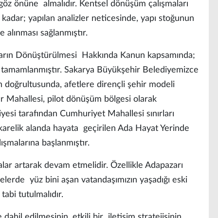
s göz önüne almalıdır. Kentsel dönüşüm çalışmaları
adar; yapılan analizler neticesinde, yapı stoğunun
e alınması sağlanmıştır.
lanların Dönüştürülmesi Hakkında Kanun kapsamında;
ü tamamlanmıştır. Sakarya Büyükşehir Belediyemizce
 doğrultusunda, afetlere dirençli şehir modeli
ar Mahallesi, pilot dönüşüm bölgesi olarak
iyesi tarafından Cumhuriyet Mahallesi sınırları
karelik alanda hayata geçirilen Ada Hayat Yerinde
şmalarına başlanmıştır.
alar artarak devam etmelidir. Özellikle Adapazarı
lerde yüz bini aşan vatandaşımızın yaşadığı eski
tabi tutulmalıdır.
l edilmesinin, etkili bir iletişim stratejisinin