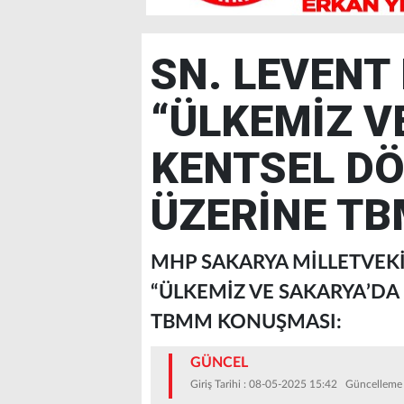
SN. LEVENT
“ÜLKEMİZ V
KENTSEL D
ÜZERİNE T
MHP SAKARYA MİLLETVEK
“ÜLKEMİZ VE SAKARYA’D
TBMM KONUŞMASI:
GÜNCEL
Giriş Tarihi : 08-05-2025 15:42 Güncelleme