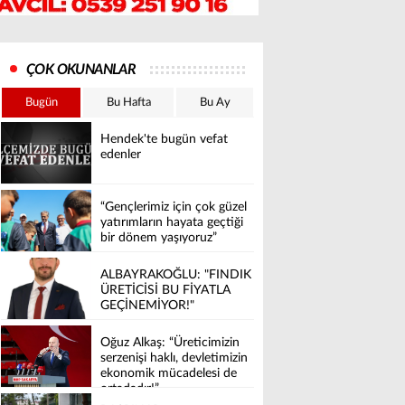
ÇOK OKUNANLAR
Bugün
Bu Hafta
Bu Ay
Hendek'te bugün vefat
edenler
“Gençlerimiz için çok güzel
yatırımların hayata geçtiği
bir dönem yaşıyoruz”
ALBAYRAKOĞLU: "FINDIK
ÜRETİCİSİ BU FİYATLA
GEÇİNEMİYOR!"
Oğuz Alkaş: “Üreticimizin
serzenişi haklı, devletimizin
ekonomik mücadelesi de
ortadadır!”