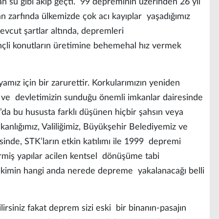
 su gibi akıp geçti. 99 depreminin üzerinden 26 yıl
n zarfında ülkemizde çok acı kayıplar yaşadığımız
cut şartlar altında, depremleri
çli konutların üretimine behemehal hız vermek
amız için bir zarurettir. Korkularımızın yeniden
n ve devletimizin sunduğu önemli imkanlar dairesinde
a’da bu hususta farklı düşünen hiçbir şahsın veya
nlığımız, Valiliğimiz, Büyükşehir Belediyemiz ve
sinde, STK’ların etkin katılımı ile 1999 depremi
miş yapılar acilen kentsel dönüşüme tabi
ki kimin hangi anda nerede depreme yakalanacağı belli
lirsiniz fakat deprem sizi eski bir binanın-pasajın