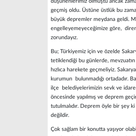
düşünenlerimiz olmuştu ancak zaman
geçmiş oldu. Üstüne üstlük bu zama
büyük depremler meydana geldi. Mev
engelleyemeyeceğimize göre, diren
zorundayız.
Bu; Türkiyemiz için ve özelde Sakary
tetiklendiği bu günlerde, mevzuatı
hızlıca harekete geçmeliyiz. Sakary
kurumun bulunmadığı ortadadır. Baka
ilçe belediyelerimizin sevk ve idare
öncesinde yapılmış ve deprem geçir
tutulmalıdır. Deprem öyle bir şey 
değildir.
Çok sağlam bir konutta yaşıyor olabi