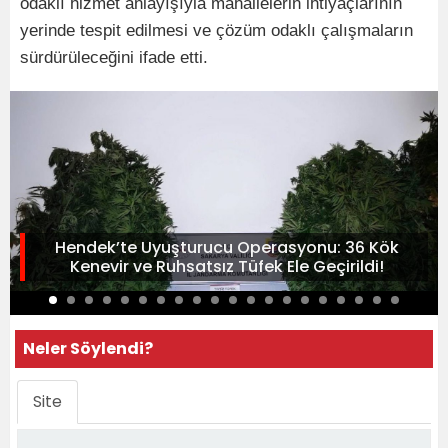
odaklı hizmet anlayışıyla mahallelerin ihtiyaçlarının
yerinde tespit edilmesi ve çözüm odaklı çalışmaların
sürdürüleceğini ifade etti.
Hendek’te Uyuşturucu Operasyonu: 36 Kök
Kenevir ve Ruhsatsız Tüfek Ele Geçirildi!
Neler Söylendi?
Site