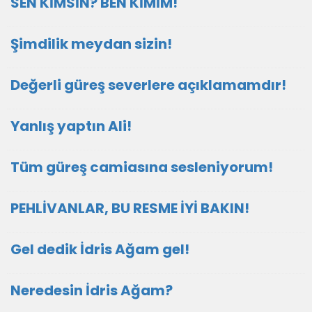
SEN KİMSİN? BEN KİMİM!
Şimdilik meydan sizin!
Değerli güreş severlere açıklamamdır!
Yanlış yaptın Ali!
Tüm güreş camiasına sesleniyorum!
PEHLİVANLAR, BU RESME İYİ BAKIN!
Gel dedik İdris Ağam gel!
Neredesin İdris Ağam?