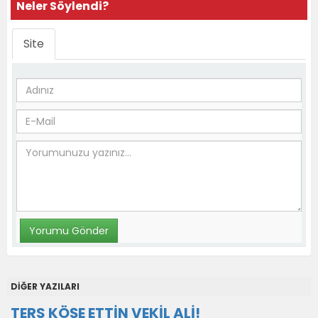
Neler Söylendi?
Site
DİĞER YAZILARI
TERS KÖŞE ETTİN VEKİL ALİ!