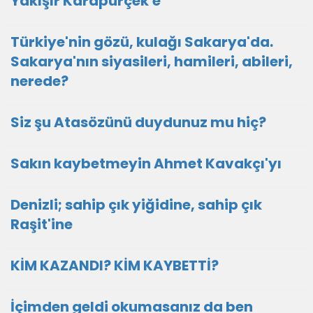
Yakışır Karapürçek'e
Türkiye'nin gözü, kulağı Sakarya'da.
Sakarya'nın siyasileri, hamileri, abileri,
nerede?
Siz şu Atasözünü duydunuz mu hiç?
Sakın kaybetmeyin Ahmet Kavakçı'yı
Denizli; sahip çık yiğidine, sahip çık
Raşit'ine
KİM KAZANDI? KİM KAYBETTİ?
İçimden geldi okumasanız da ben