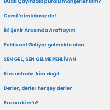
Dualı Çayırdaki purolu monşerler kim?
Cemil'e imkânsız de!
İki Şehir Arasında Araftayım
Pehlivan! Geliyor gelmekte olan
SEN GEL, SEN GELME PEHLİVAN
Kim ustadır, kim değil
Derler, derler her şey derler
Sözüm kim'e?