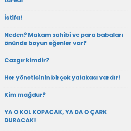
türedi
İstifa!
Neden? Makam sahibi ve para babaları
önünde boyun eğenler var?
Cazgır kimdir?
Her yöneticinin birçok yalakası vardır!
Kim mağdur?
YA O KOL KOPACAK, YA DA O ÇARK
DURACAK!