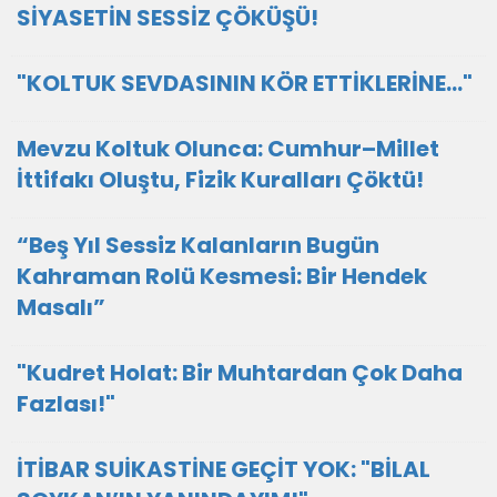
SİYASETİN SESSİZ ÇÖKÜŞÜ!
"KOLTUK SEVDASININ KÖR ETTİKLERİNE…"
Mevzu Koltuk Olunca: Cumhur–Millet
İttifakı Oluştu, Fizik Kuralları Çöktü!
“Beş Yıl Sessiz Kalanların Bugün
Kahraman Rolü Kesmesi: Bir Hendek
Masalı”
"Kudret Holat: Bir Muhtardan Çok Daha
Fazlası!"
İTİBAR SUİKASTİNE GEÇİT YOK: "BİLAL