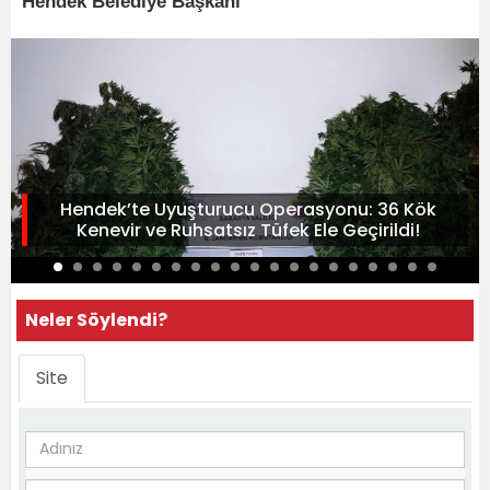
Hendek Belediye Başkanı
Hendek’te Uyuşturucu Operasyonu: 36 Kök
Kenevir ve Ruhsatsız Tüfek Ele Geçirildi!
Neler Söylendi?
Site