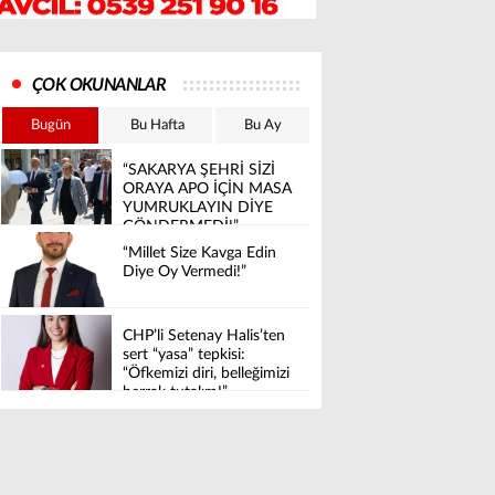
ÇOK OKUNANLAR
Bugün
Bu Hafta
Bu Ay
“SAKARYA ŞEHRİ SİZİ
ORAYA APO İÇİN MASA
YUMRUKLAYIN DİYE
GÖNDERMEDİ!”
“Millet Size Kavga Edin
Diye Oy Vermedi!”
CHP’li Setenay Halis’ten
sert “yasa” tepkisi:
“Öfkemizi diri, belleğimizi
berrak tutalım!”