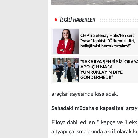
İLGİLİ HABERLER
CHP’li Setenay Halis’ten sert
“yasa” tepkisi: “Öfkemizi diri,
belleğimizi berrak tutalım!”
“SAKARYA ŞEHRİ SİZİ ORAY
APO İÇİN MASA
YUMRUKLAYIN DİYE
GÖNDERMEDİ!”
araçlar sayesinde kısalacak.
Sahadaki müdahale kapasitesi artıy
Filoya dahil edilen 5 kepçe ve 1 ek
altyapı çalışmalarında aktif olarak 