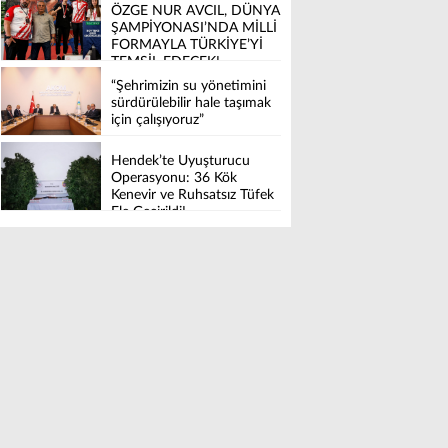
ÖZGE NUR AVCIL, DÜNYA
ŞAMPİYONASI’NDA MİLLİ
FORMAYLA TÜRKİYE’Yİ
TEMSİL EDECEK!
“Şehrimizin su yönetimini
sürdürülebilir hale taşımak
için çalışıyoruz”
Hendek’te Uyuşturucu
Operasyonu: 36 Kök
Kenevir ve Ruhsatsız Tüfek
Ele Geçirildi!