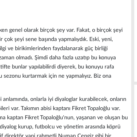
en genel olarak birçok şey var. Fakat, o birçok şeyi
çok şeyi sene başında yapmalıydık. Eski, yeni,
lgi ve birikimlerinden faydalanarak güç birliği
r zaman olmadı. Şimdi daha fazla uzatıp bu konuya
fte bunlar yapılabilirdi diyerek, bu konuyu rafa
bu sezonu kurtarmak için ne yapmalıyız. Biz ona
 anlamında, onlarla iyi diyaloglar kurabilecek, onların
eri var. Takımın abisi kaptanı Fikret Topaloğlu var.
a kaptan Fikret Topaloğlu'nun, yaşanan ve oluşan bu
 diyalog kurup, futbolcu ve yönetim arasında köprü
if direktör yani rahmetli Numan Cengiz gibi bir