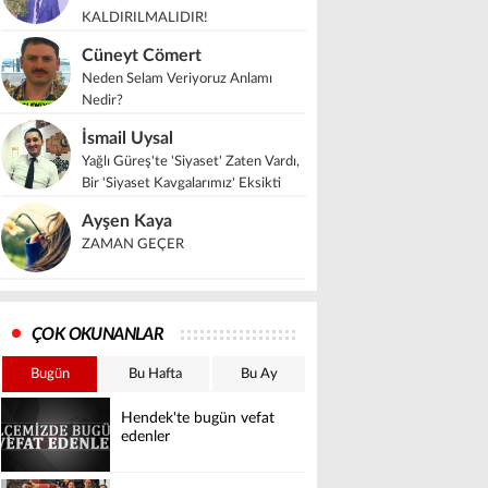
KALDIRILMALIDIR!
Cüneyt Cömert
Neden Selam Veriyoruz Anlamı
Nedir?
İsmail Uysal
Yağlı Güreş'te 'Siyaset' Zaten Vardı,
Bir 'Siyaset Kavgalarımız' Eksikti
Ayşen Kaya
ZAMAN GEÇER
ÇOK OKUNANLAR
Bugün
Bu Hafta
Bu Ay
Hendek'te bugün vefat
edenler