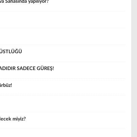
va Sahasında yapılıyor?
RÜSTLÜĞÜ
 ADIDIR SADECE GÜREŞ!
ürbüz!
lecek miyiz?