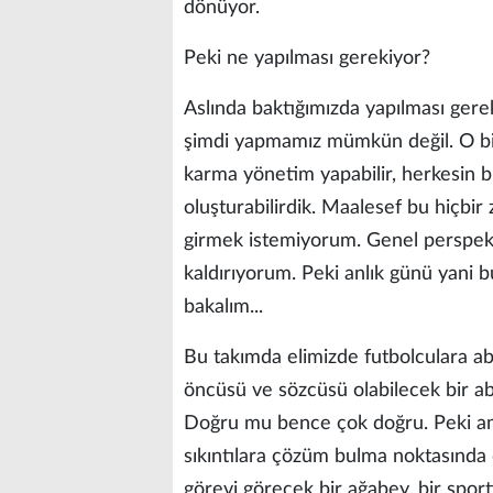
dönüyor.
Peki ne yapılması gerekiyor?
Aslında baktığımızda yapılması gerek
şimdi yapmamız mümkün değil. O bir 
karma yönetim yapabilir, herkesin bi
oluşturabilirdik. Maalesef bu hiçbi
girmek istemiyorum. Genel perspekti
kaldırıyorum. Peki anlık günü yani 
bakalım...
Bu takımda elimizde futbolculara abi
öncüsü ve sözcüsü olabilecek bir abil
Doğru mu bence çok doğru. Peki am
sıkıntılara çözüm bulma noktasında
görevi görecek bir ağabey, bir sport