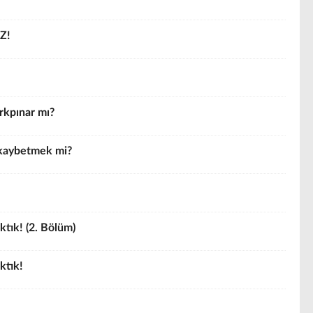
Z!
ırkpınar mı?
 kaybetmek mi?
ktık! (2. Bölüm)
ktık!