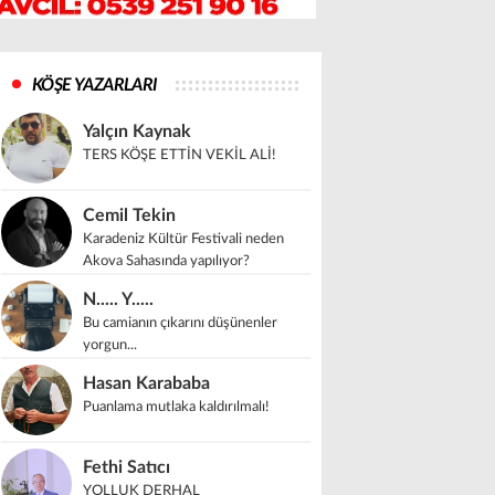
KÖŞE YAZARLARI
Yalçın Kaynak
TERS KÖŞE ETTİN VEKİL ALİ!
Cemil Tekin
Karadeniz Kültür Festivali neden
Akova Sahasında yapılıyor?
N..... Y.....
Bu camianın çıkarını düşünenler
yorgun...
Hasan Karababa
Puanlama mutlaka kaldırılmalı!
Fethi Satıcı
YOLLUK DERHAL