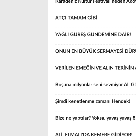
Karadeniz Kültür Festivali neden Ako
ATÇI TAMAM GİBİ
YAĞLI GÜREŞ GÜNDEMİNE DAİR!
ONUN EN BÜYÜK SERMAYESİ DÜ
VERİLEN EMEĞİN VE ALIN TERİNİN
Boşuna milyonlar seni sevmiyor Ali G
Şimdi kenetlenme zamanı Hendek!
Bize ne yaptılar? Yoksa, yavaş yavaş ö
ALİ, ELMALI'DA KEMERE GİDİYOR!