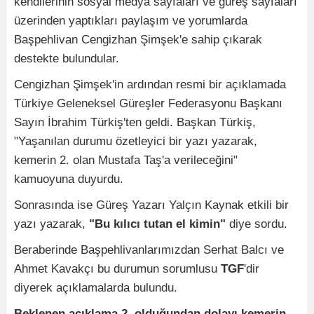
kendilerinin sosyal medya sayfaları ve güreş sayfaları
üzerinden yaptıkları paylaşım ve yorumlarda
Başpehlivan Cengizhan Şimşek'e sahip çıkarak
destekte bulundular.
Cengizhan Şimşek'in ardından resmi bir açıklamada
Türkiye Geleneksel Güreşler Federasyonu Başkanı
Sayın İbrahim Türkiş'ten geldi. Başkan Türkiş,
"Yaşanılan durumu özetleyici bir yazı yazarak,
kemerin 2. olan Mustafa Taş'a verileceğini"
kamuoyuna duyurdu.
Sonrasında ise Güreş Yazarı Yalçın Kaynak etkili bir
yazı yazarak,
"Bu kılıcı tutan el kimin"
diye sordu.
Beraberinde Başpehlivanlarımızdan Serhat Balcı ve
Ahmet Kavakçı bu durumun sorumlusu
TGF
'dir
diyerek açıklamalarda bulundu.
Beklenen açıklama 2. olduğundan dolayı kemerin