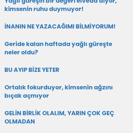
Yağlı güreşin bir değeri elveda diyor,
kimsenin ruhu duymuyor!
İNANIN NE YAZACAĞIMI BİLMİYORUM!
Geride kalan haftada yağlı güreşte
neler oldu?
BU AYIP BİZE YETER
Ortalık fokurduyor, kimsenin ağzını
bıçak açmıyor
GELİN BİRLİK OLALIM, YARIN ÇOK GEÇ
OLMADAN