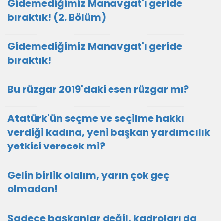
Gidemediğimiz Manavgat'ı geride
bıraktık! (2. Bölüm)
Gidemediğimiz Manavgat'ı geride
bıraktık!
Bu rüzgar 2019'daki esen rüzgar mı?
Atatürk'ün seçme ve seçilme hakkı
verdiği kadına, yeni başkan yardımcılık
yetkisi verecek mi?
Gelin birlik olalım, yarın çok geç
olmadan!
Sadece başkanlar değil, kadroları da