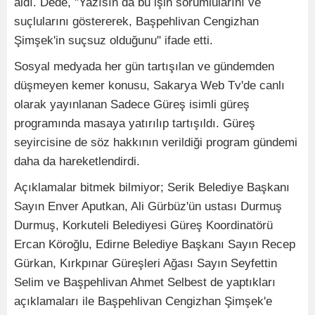
aldı. Dede, "Yazısın da bu işin sorumlularını ve
suçlularını göstererek, Başpehlivan Cengizhan
Şimşek'in suçsuz olduğunu" ifade etti.
Sosyal medyada her gün tartışılan ve gündemden
düşmeyen kemer konusu, Sakarya Web Tv'de canlı
olarak yayınlanan Sadece Güreş isimli güreş
programında masaya yatırılıp tartışıldı. Güreş
seyircisine de söz hakkının verildiği program gündemi
daha da hareketlendirdi.
Açıklamalar bitmek bilmiyor; Serik Belediye Başkanı
Sayın Enver Aputkan, Ali Gürbüz'ün ustası Durmuş
Durmuş, Korkuteli Belediyesi Güreş Koordinatörü
Ercan Köroğlu, Edirne Belediye Başkanı Sayın Recep
Gürkan, Kırkpınar Güreşleri Ağası Sayın Seyfettin
Selim ve Başpehlivan Ahmet Selbest de yaptıkları
açıklamaları ile Başpehlivan Cengizhan Şimşek'e