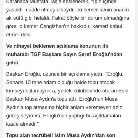
Karababa Mustafa Taş'a seslenerek, "İşin içinde
yasaklı madde olmuş olsaydı, bu kemer senin ananın
ak sütü gibi helaldi. Fakat böyle bir durum olmadığına
göre, o kemer Cengizhan'ın hakkıdır, kemeri kabul
etme" dedi.
Ve nihayet beklenen açıklama konunun ilk
muhatabı TGF Başkanı Sayın Şeref Eroğlu'ndan
geldi
Başkan Eroğlu, uzunca bir açıklama yaptı. "Eroğlu,
Sahada 10 tane adam olduğu halde topu atacak
kimseyi bulamayınca, yedek kulübesinde oturan Eski
Başkan Musa Aydın'a topu attı. Eroğlu'nun Musa
Aydın'a top atmasına hiçbir anlam veremeyen aziz
güreş seyircisi, Eroğlu'nun yaptığı bu açıklamaları
kaale almadı."
Topu alan tecrübeli isim Musa Aydın'dan son