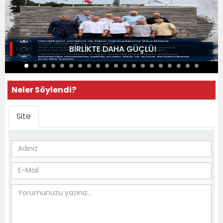
BİRLİKTE DAHA GÜÇLÜ!
Neler Söylendi?
Site